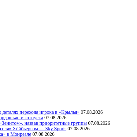
 деталях перехода игрока в «Крылья»
07.08.2026
ардашьян из отпуска
07.08.2026
 «Зенитом», назвав приоритетные группы
07.08.2026
еля» Хёйбьергом — Sky Sports
07.08.2026
ка» в Монреале
07.08.2026