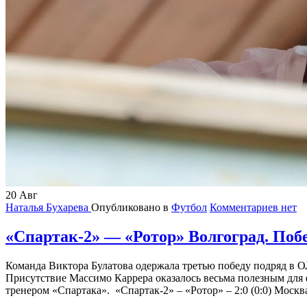
20
Авг
Наталья Бухарева
Опубликовано в
Футбол
Комментариев нет
«Спартак-2» — «Ротор» Волгоград. Побе
Команда Виктора Булатова одержала третью победу подряд в 
Присутствие Массимо Каррера оказалось весьма полезным для 
тренером «Спартака». «Спартак-2» – «Ротор» – 2:0 (0:0) Моск