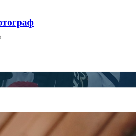
отограф
й