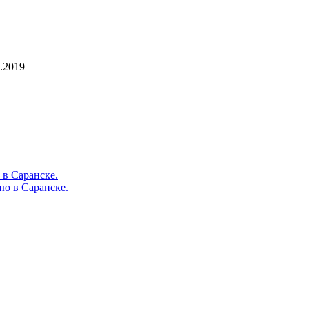
.2019
в Саранске.
ю в Саранске.