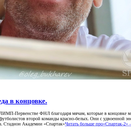
да в концовке.
ОЛИМП-Первенстве ФНЛ благодаря мячам, которые в концовке м
футболистов второй команды красно-белых. Они с удвоенной эне
ва. Стадион Академии «Спартак»
Читать больше про«Спартак-2» 