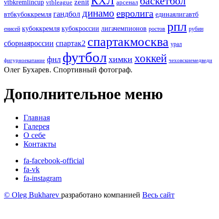
КХЛ
баскетбол
zenit
vtbkremlincup
vtbleague
арсенал
динамо
евролига
гандбол
единаялигавтб
втбкубоккремля
рпл
кубоккремля
кубокроссии
лигачемпионов
енисей
ростов
рубин
спартакмосква
сборнаяроссии
спартак2
урал
футбол
хоккей
химки
фнл
фигурноекатание
чеховскиемедведи
Олег Бухарев. Спортивный фотограф.
Дополнительное меню
Главная
Галерея
О себе
Контакты
fa-facebook-official
fa-vk
fa-instagram
© Oleg Bukharev
разработано компанией
Весь сайт