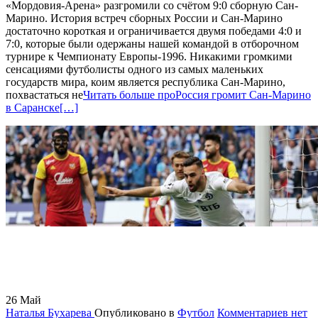
«Мордовия-Арена» разгромили со счётом 9:0 сборную Сан-
Марино. История встреч сборных России и Сан-Марино
достаточно короткая и ограничивается двумя победами 4:0 и
7:0, которые были одержаны нашей командой в отборочном
турнире к Чемпионату Европы-1996. Никакими громкими
сенсациями футболисты одного из самых маленьких
государств мира, коим является республика Сан-Марино,
похвастаться не
Читать больше проРоссия громит Сан-Марино
в Саранске
[…]
26
Май
Наталья Бухарева
Опубликовано в
Футбол
Комментариев нет