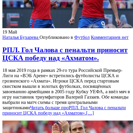
19
Май
Наталья Бухарева
Опубликовано в
Футбол
Комментариев нет
РПЛ. Гол Чалова с пенальти приносит
ЦСКА победу над «Ахматом».
18 мая 2019 года в рамках 29-го тура Российской Премьер-
Лиги на «ВЭБ Арене» встретились футболисты ЦСКА и
грозненского «Ахмата». Игроки ЦСКА перед стартовым
свистком вышли в золотых футболках, посвящённых
завоеванию армейцами в 2005 году Кубку УЕФА, а ввёл мяч в
игру наставник триумфаторов Валерий Газзаев. Обе команды
выбрали на матч схемы с тремя центральными
защитниками
Читать больше проРПЛ. Гол Чалова с пенальти
приносит ЦСКА победу над «Ахматом».
[…]