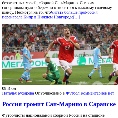
безответных мячей, сборной Сан-Марино. С таким
соперником нужно бережно относиться к каждому голевому
шансу. Несмотря на то, что
Читать больше проРоссия
переиграла Кипр в Нижнем Новгороде
[…]
09
Июн
Наталья Бухарева
Опубликовано в
Футбол
Комментариев нет
Россия громит Сан-Марино в Саранске
Футболисты национальной сборной России на стадионе