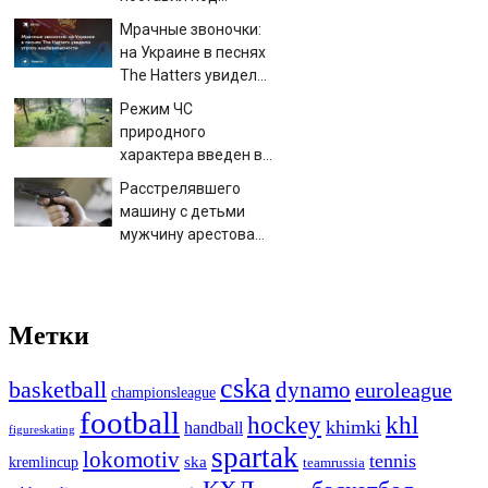
сомнение снимки
Мрачные звоночки:
NASA
на Украине в песнях
The Hatters увидели
угрозу
Режим ЧС
нацбезопасности
природного
характера введен в
Смоленской области
Расстрелявшего
машину с детьми
мужчину арестовали
решением суда
Метки
cska
basketball
dynamo
euroleague
championsleague
football
hockey
khl
khimki
handball
figureskating
spartak
lokomotiv
tennis
ska
kremlincup
teamrussia