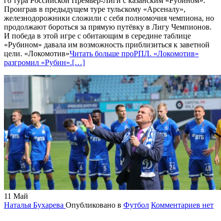
го тура Российской Премьер-Лиги с казанским «Рубином».
Проиграв в предыдущем туре тульскому «Арсеналу»,
железнодорожники сложили с себя полномочия чемпиона, но
продолжают бороться за прямую путёвку в Лигу Чемпионов.
И победа в этой игре с обитающим в середине таблице
«Рубином» давала им возможность приблизиться к заветной
цели. «Локомотив»
Читать больше проРПЛ. «Локомотив»
разгромил «Рубин».
[…]
11
Май
Наталья Бухарева
Опубликовано в
Футбол
Комментариев нет