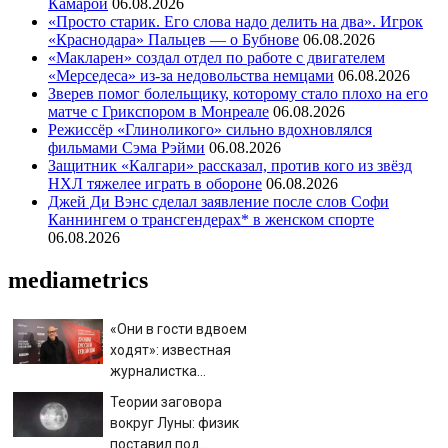
Камарой
06.08.2026
«Просто старик. Его слова надо делить на два». Игрок
«Краснодара» Пальцев — о Бубнове
06.08.2026
«Макларен» создал отдел по работе с двигателем
«Мерседеса» из-за недовольства немцами
06.08.2026
Зверев помог болельщику, которому стало плохо на его
матче с Грикспором в Монреале
06.08.2026
Режиссёр «Глиноликого» сильно вдохновлялся
фильмами Сэма Рэйми
06.08.2026
Защитник «Калгари» рассказал, против кого из звёзд
НХЛ тяжелее играть в обороне
06.08.2026
Джей Ди Вэнс сделал заявление после слов Софи
Каннингем о трансгендерах* в женском спорте
06.08.2026
mediametrics
«Они в гости вдвоем
ходят»: известная
журналистка
подтвердила роман
Теории заговора
Бондарчука и
вокруг Луны: физик
Исаковой
поставил под