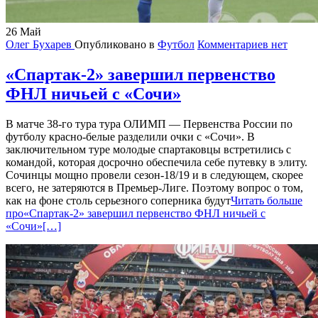
26
Май
Олег Бухарев
Опубликовано в
Футбол
Комментариев нет
«Спартак-2» завершил первенство
ФНЛ ничьей с «Сочи»
В матче 38-го тура тура ОЛИМП — Первенства России по
футболу красно-белые разделили очки с «Сочи». В
заключительном туре молодые спартаковцы встретились с
командой, которая досрочно обеспечила себе путевку в элиту.
Сочинцы мощно провели сезон-18/19 и в следующем, скорее
всего, не затеряются в Премьер-Лиге. Поэтому вопрос о том,
как на фоне столь серьезного соперника будут
Читать больше
про«Спартак-2» завершил первенство ФНЛ ничьей с
«Сочи»
[…]