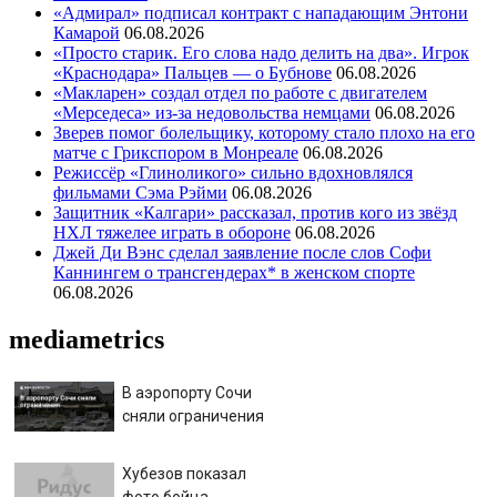
«Адмирал» подписал контракт с нападающим Энтони
Камарой
06.08.2026
«Просто старик. Его слова надо делить на два». Игрок
«Краснодара» Пальцев — о Бубнове
06.08.2026
«Макларен» создал отдел по работе с двигателем
«Мерседеса» из-за недовольства немцами
06.08.2026
Зверев помог болельщику, которому стало плохо на его
матче с Грикспором в Монреале
06.08.2026
Режиссёр «Глиноликого» сильно вдохновлялся
фильмами Сэма Рэйми
06.08.2026
Защитник «Калгари» рассказал, против кого из звёзд
НХЛ тяжелее играть в обороне
06.08.2026
Джей Ди Вэнс сделал заявление после слов Софи
Каннингем о трансгендерах* в женском спорте
06.08.2026
mediametrics
В аэропорту Сочи
сняли ограничения
Хубезов показал