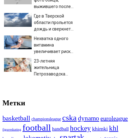
фото бойца,
выжившего после
медведя и молнии
Где в Тверской
области прольется
дождь и сверкнет
гроза
Нехватка одного
витамина
увеличивает риск
смерти в два раза
23-летняя
жительница
Петрозаводска
вынесла все деньги
из дома родителей
Метки
cska
basketball
dynamo
euroleague
championsleague
football
hockey
khl
khimki
handball
figureskating
spartak