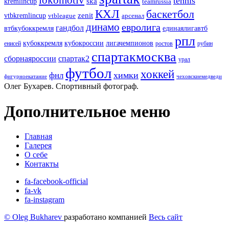
lokomotiv
tennis
ska
kremlincup
teamrussia
КХЛ
баскетбол
zenit
vtbkremlincup
vtbleague
арсенал
динамо
евролига
гандбол
единаялигавтб
втбкубоккремля
рпл
кубоккремля
кубокроссии
лигачемпионов
енисей
ростов
рубин
спартакмосква
сборнаяроссии
спартак2
урал
футбол
хоккей
химки
фнл
фигурноекатание
чеховскиемедведи
Олег Бухарев. Спортивный фотограф.
Дополнительное меню
Главная
Галерея
О себе
Контакты
fa-facebook-official
fa-vk
fa-instagram
© Oleg Bukharev
разработано компанией
Весь сайт