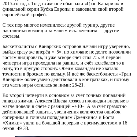
2015-го года. Тогда химчане обыграли «Гран Канарию» в
финальной серии Кубка Европы и завоевали свой второй
европейский трофей.
С тех пор многое изменилось: другой турнир, другие
наставники команд и за малым исключением — другие
составы.
Баскетболисты с Канарских островов начали игру уверенно,
выйдя сразу же вперёд «+5», но химчане не долго позволили
гостям лидировать, и уже вскоре счёт стал 7:5. В первой
четверти игра проходила на равных, и счёт колебался то в
одну, то в другую сторону. Обеим командам не хватало
точности в бросках по кольцу. И всё же баскетболисты «Гран
Канарии» более умело действовали в контратаках, и потому
эта часть игры осталась за ними: 25-21.
Во второй четверти в основном за счёт точных попаданий
лидера химчан Алексея Шведа хозяева площадки впервые в
матче повели в счёте с разницей «+10». А за счёт грамотно
действовавшей защиты, увеличения количества ошибок
соперника и точным попаданиям Дженкинса и Боста
«Химки» ушли на большой перерыв с преимуществом в 16
очков. 49-33.