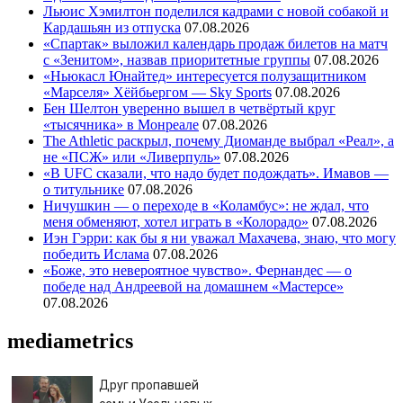
Льюис Хэмилтон поделился кадрами с новой собакой и
Кардашьян из отпуска
07.08.2026
«Спартак» выложил календарь продаж билетов на матч
с «Зенитом», назвав приоритетные группы
07.08.2026
«Ньюкасл Юнайтед» интересуется полузащитником
«Марселя» Хёйбьергом — Sky Sports
07.08.2026
Бен Шелтон уверенно вышел в четвёртый круг
«тысячника» в Монреале
07.08.2026
The Athletic раскрыл, почему Диоманде выбрал «Реал», а
не «ПСЖ» или «Ливерпуль»
07.08.2026
«В UFC сказали, что надо будет подождать». Имавов —
о титульнике
07.08.2026
Ничушкин — о переходе в «Коламбус»: не ждал, что
меня обменяют, хотел играть в «Колорадо»
07.08.2026
Иэн Гэрри: как бы я ни уважал Махачева, знаю, что могу
победить Ислама
07.08.2026
«Боже, это невероятное чувство». Фернандес — о
победе над Андреевой на домашнем «Мастерсе»
07.08.2026
mediametrics
Друг пропавшей