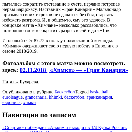
пытались сократить отставание в счёте, изрядно потрепав
нервы Барцокасу. Наставник «Гран Канарии» Мальдонадо
призывал своих игроков не сдаваться без боя, стараясь
избежать разгрома. И, в общем-то, ему это удалось. В
концовке матча «Химчане» несколько расслабились, что
позволило гостям сократить разрыв в счёте до «+15».
Итоговый счёт 87:72 в пользу подмосковной команды.
«Химки» одерживают свою первую победу в Евролиге в
сезоне 2018/2019.
Фотоальбом с этого матча можно посмотреть
здесь:
02.11.2018 | «Химки» — «Гран Канария»
Наталья Бухарева.
Опубликовано в рубрике
Баскетбол
Tagged
basketball
,
euroleague
,
grancanaria
,
khimki
,
баскетбол
,
гранканария
,
евролига
,
химки
Навигация по записям
«Спартак» побеждает «Анжи» и выходит в 1/4 Кубка России.