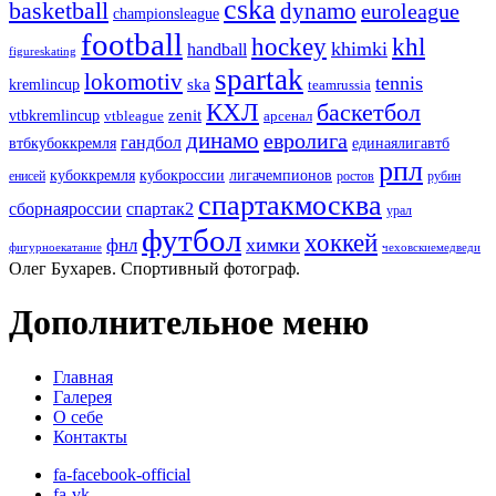
cska
basketball
dynamo
euroleague
championsleague
football
hockey
khl
khimki
handball
figureskating
spartak
lokomotiv
tennis
ska
kremlincup
teamrussia
КХЛ
баскетбол
zenit
vtbkremlincup
vtbleague
арсенал
динамо
евролига
гандбол
единаялигавтб
втбкубоккремля
рпл
кубоккремля
кубокроссии
лигачемпионов
енисей
ростов
рубин
спартакмосква
сборнаяроссии
спартак2
урал
футбол
хоккей
химки
фнл
фигурноекатание
чеховскиемедведи
Олег Бухарев. Спортивный фотограф.
Дополнительное меню
Главная
Галерея
О себе
Контакты
fa-facebook-official
fa-vk