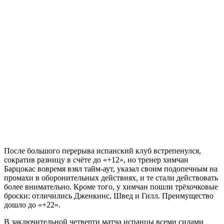
После большого перерыва испанский клуб встрепенулся,
сократив разницу в счёте до «+12», но тренер химчан
Барцокас вовремя взял тайм-аут, указал своим подопечным на
промахи в оборонительных действиях, и те стали действовать
более внимательно. Кроме того, у химчан пошли трёхочковые
броски: отличились Дженкинс, Швед и Гилл. Преимущество
дошло до «+22».
В заключительной четверти матча испанцы всеми силами