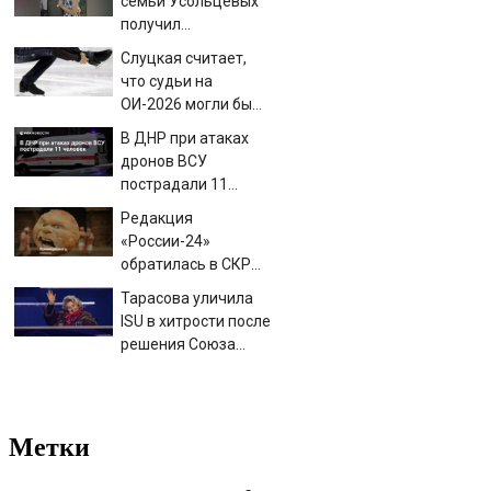
семьи Усольцевых
получил
аудиосообщение от
Слуцкая считает,
них
что судьи на
ОИ-2026 могли бы
дать больше баллов
В ДНР при атаках
Гуменнику
дронов ВСУ
пострадали 11
человек
Редакция
«России-24»
обратилась в СКР
из-за травли
Тарасова уличила
съемочной группы
ISU в хитрости после
«Колобка»
решения Союза
снять санкции с 13
россиян
Метки