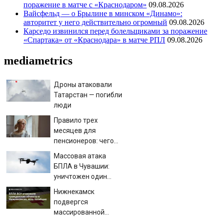
поражение в матче с «Краснодаром»
09.08.2026
Вайсфельд — о Брылине в минском «Динамо»:
авторитет у него действительно огромный
09.08.2026
Карседо извинился перед болельщиками за поражение
«Спартака» от «Краснодара» в матче РПЛ
09.08.2026
mediametrics
Дроны атаковали
Татарстан — погибли
люди
Правило трех
месяцев для
пенсионеров: чего
ждать тем, кому
Массовая атака
приходит пенсия на
БПЛА в Чувашии:
карту
уничтожен один
дрон
Нижнекамск
подвергся
массированной