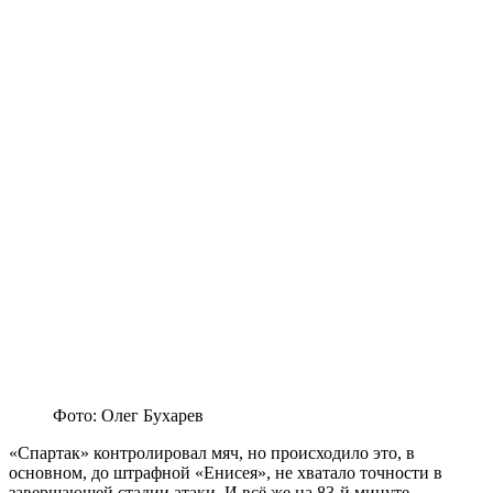
Фото: Олег Бухарев
«Спартак» контролировал мяч, но происходило это, в
основном, до штрафной «Енисея», не хватало точности в
завершающей стадии атаки. И всё же на 83-й минуте