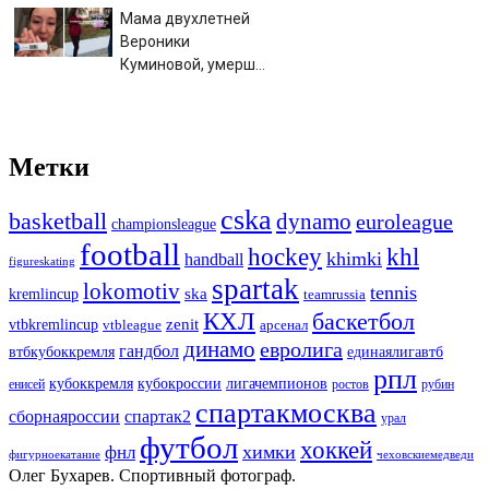
атаке ВСУ, есть
Мама двухлетней
погибшие
Вероники
Куминовой, умершей
в больнице,
беременна: семья
ждет девочку
Метки
cska
basketball
dynamo
euroleague
championsleague
football
hockey
khl
khimki
handball
figureskating
spartak
lokomotiv
tennis
ska
kremlincup
teamrussia
КХЛ
баскетбол
zenit
vtbkremlincup
vtbleague
арсенал
динамо
евролига
гандбол
единаялигавтб
втбкубоккремля
рпл
кубоккремля
кубокроссии
лигачемпионов
енисей
ростов
рубин
спартакмосква
сборнаяроссии
спартак2
урал
футбол
хоккей
химки
фнл
фигурноекатание
чеховскиемедведи
Олег Бухарев. Спортивный фотограф.