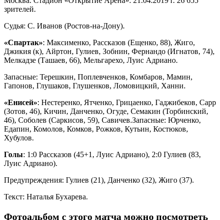
Москва. Стадион «Открытие Арена». 21.04.2019 г. 26 655
зрителей.
Судья: С. Иванов (Ростов-на-Дону).
«Спартак»
: Максименко, Рассказов (Ещенко, 88), Жиго,
Джикия (к), Айртон, Гулиев, Зобнин, Фернандо (Игнатов, 74),
Мелкадзе (Ташаев, 66), Мельгарехо, Луис Адриано.
Запасные: Терешкин, Поплевченков, Комбаров, Мамин,
Гапонов, Глушаков, Глушенков, Ломовицкий, Ханни.
«
Енисей
»
: Нестеренко, Ятченко, Грицаенко, Гаджибеков, Сарр
(Зотов, 46), Кичин, Данченко, Огуде, Семакин (Торбинский,
46), Соболев (Саркисов, 59), Савичев.Запасные: Юрченко,
Едапин, Комолов, Комков, Рожков, Кутьин, Костюков,
Хубулов.
Голы
: 1:0 Рассказов (45+1, Луис Адриано), 2:0 Гулиев (83,
Луис Адриано).
Предупреждения: Гулиев (21), Данченко (32), Жиго (37).
Текст: Наталья Бухарева.
Фотоальбом с этого матча можно посмотреть