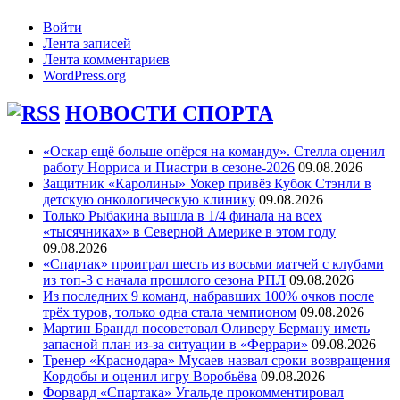
Войти
Лента записей
Лента комментариев
WordPress.org
НОВОСТИ СПОРТА
«Оскар ещё больше опёрся на команду». Стелла оценил
работу Норриса и Пиастри в сезоне-2026
09.08.2026
Защитник «Каролины» Уокер привёз Кубок Стэнли в
детскую онкологическую клинику
09.08.2026
Только Рыбакина вышла в 1/4 финала на всех
«тысячниках» в Северной Америке в этом году
09.08.2026
«Спартак» проиграл шесть из восьми матчей с клубами
из топ-3 с начала прошлого сезона РПЛ
09.08.2026
Из последних 9 команд, набравших 100% очков после
трёх туров, только одна стала чемпионом
09.08.2026
Мартин Брандл посоветовал Оливеру Берману иметь
запасной план из-за ситуации в «Феррари»
09.08.2026
Тренер «Краснодара» Мусаев назвал сроки возвращения
Кордобы и оценил игру Воробьёва
09.08.2026
Форвард «Спартака» Угальде прокомментировал