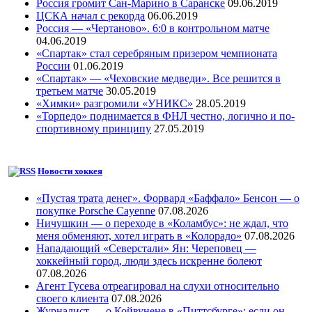
Россия громит Сан-Марино в Саранске
09.06.2019
ЦСКА начал с рекорда
06.06.2019
Россия — «Чертаново». 6:0 в контрольном матче
04.06.2019
«Спартак» стал серебряным призером чемпионата
России
01.06.2019
«Спартак» — «Чеховские медведи». Все решится в
третьем матче
30.05.2019
«Химки» разгромили «УНИКС»
28.05.2019
«Торпедо» поднимается в ФНЛ честно, логично и по-
спортивному принципу
27.05.2019
Новости хоккея
«Пустая трата денег». Форвард «Баффало» Бенсон — о
покупке Porsche Cayenne
07.08.2026
Ничушкин — о переходе в «Коламбус»: не ждал, что
меня обменяют, хотел играть в «Колорадо»
07.08.2026
Нападающий «Северстали» Ян: Череповец —
хоккейный город, люди здесь искренне болеют
07.08.2026
Агент Гусева отреагировал на слухи относительно
своего клиента
07.08.2026
Журналист — о Койвунене в «Питтсбурге»: если он