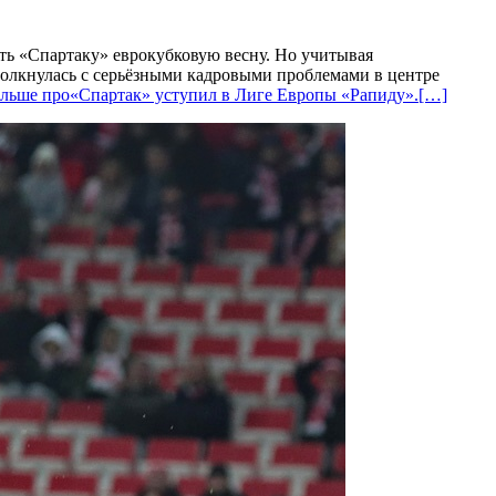
ть «Спартаку» еврокубковую весну. Но учитывая
столкнулась с серьёзными кадровыми проблемами в центре
ольше про«Спартак» уступил в Лиге Европы «Рапиду».
[…]