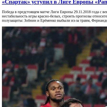
«Спартак» уступил в Лиге Европы «Рап
Победа в предстоящем матче Лиги Европы 29.11.2018 года с в
нестабильность игры красно-белых, строить прогнозы относит
полузащиты: Зобнин и Ерёменко выбыли из-за травм, Фернандо