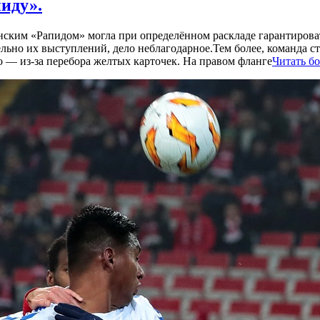
иду».
енским «Рапидом» могла при определённом раскладе гарантирова
ельно их выступлений, дело неблагодарное.Тем более, команда 
 — из-за перебора желтых карточек. На правом фланге
Читать б