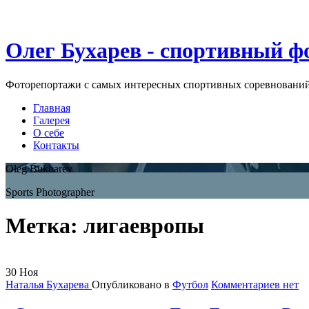
Олег Бухарев - спортивный ф
Фоторепортажи с самых интересных спортивных соревновани
Главная
Галерея
О себе
Контакты
Oleg Bukharev
Sports Photographer
Метка:
лигаевропы
30
Ноя
Наталья Бухарева
Опубликовано в
Футбол
Комментариев нет