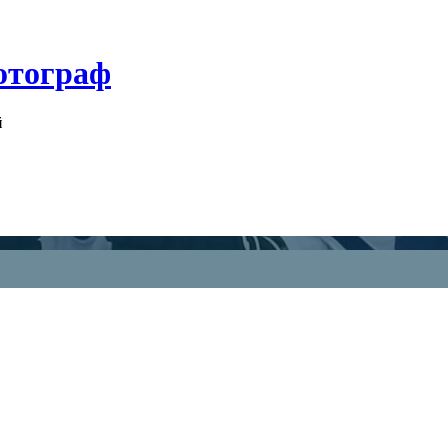
отограф
й